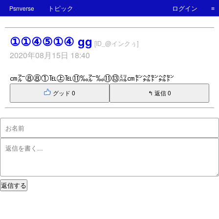
トピック
ログイン
Psnverse
≡
①①④⑤①④ gg
[ID_@インクぅ]
2020年08月15日 18:40
㎝㌃⑧⑧①℡㊤℡⑪‰㌃‰⑪⑬㍊㎝㌣㌶㌣㌶㌣
グッド 0
↰ 返信 0
返信する